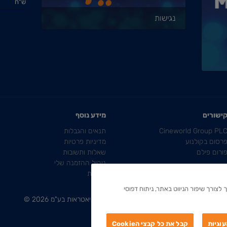
ש"ח
נגישות
ישורים
מידע נוסף
Cineworld Group PL
תנאים והגבלות
רסום בקולנוע
מדיניות פרטיות
ורום פילם
שאלות ותשובות
ניהול ההזמנה שלי
נגישות
לצורך שיפור הניווט באתר, ניתוח דפוסי
כל הזכויות שמורות לרב חן, בתי קולנוע תיאטראות בע"מ
2026
©
וגיות
קבל את כל קבצי הCookie