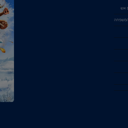
 אש
 המשפחה