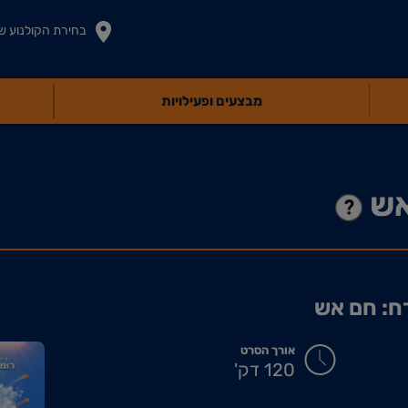
בחירת הקולנוע ש
מבצעים ופעילויות
אש
ח: חם אש
אורך הסרט
120 דק'