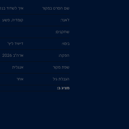
שם הסרט במקור
איך לשדוד בנק
ז'אנר:
קומדיה, פשע
שחקנים:
בימוי:
דייוויד ליץ'
הפקה:
ארה"ב 2026
שפת מקור
אנגלית
הגבלת גיל
אחר
מציג ב: