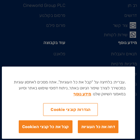
רב חן
Cineworld Group PLC
דרושים
פרסום בקולנוע
צור קשר
פורום פילם
שירות לקוחות
מידע נוסף
עוד בקבוצה
תנאים והגבלות
פלאנט
מדיניות פרטיות
שאלות ותשובות
.עברית: בלחיצה על "קבל את כל העוגיות", אתה מסכים לאחסון עוגיות
ניהול ההזמנה שלי
במכשירך לצורך שיפור הניווט באתר, ניתוח דפוסי שימוש באתר וסיוע
נגישות
במאמצי השיווק שלנו
מידע נוסף
הגדרות קובצי Cookie
כל הזכויות שמורות לרב חן, בתי קולנוע תיאטראות בע"מ
2026
©
דחה את כל העוגיות
קבל את כל קבצי הCookie