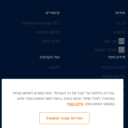
אודות
קישורים
רב חן
Cineworld Group PLC
דרושים
פרסום בקולנוע
צור קשר
פורום פילם
שירות לקוחות
מידע נוסף
עוד בקבוצה
תנאים והגבלות
פלאנט
מדיניות פרטיות
שאלות ותשובות
.עברית: בלחיצה על "קבל את כל העוגיות", אתה מסכים לאחסון עוגיות
ניהול ההזמנה שלי
במכשירך לצורך שיפור הניווט באתר, ניתוח דפוסי שימוש באתר וסיוע
נגישות
במאמצי השיווק שלנו
מידע נוסף
הגדרות קובצי Cookie
כל הזכויות שמורות לרב חן, בתי קולנוע תיאטראות בע"מ
2026
©