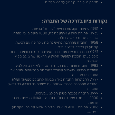
סלובקיה: 3 בתי קולנוע עם 29 מסכים
נקודות ציון בדרכה של החברה:
1931: פתיחת הקולנוע הראשון "עין דור" בחיפה.
1935: פתיחת קולנוע ארמון בחיפה, 1800 מושבים וגג נפתח,
שהפך לשם דבר בארץ כולה.
1958: החברה מתרחבת לראשונה מחוץ לחיפה עם רכישת
קולנוע חן בכיכר דיזנגוף ת"א.
1967: החברה רוכשת את חברת הפצת הסרטים הוותיקה פורום
פילם בע"מ והופכת למפעיל הקולנוע הראשון שהינו גם מפיץ
משמעותי.
1982: החברה פותחת את רב חן דיזנגוף ת"א – רב הקולנוע
המודרני הראשון בישראל שהופך להצלחה סנסציונית ומוביל את
הענף כולו מהפכה.
1997: התפתחות החברה בארץ מגיעה קרוב לפוטנציאל המלא
והחברה מתרחבת למרכז אירופה עם פתיחת רב קולנוע בבודפשט
הונגריה.
1999: החברה נכנסת לשוק הקולנוע בצ'כיה.
2000: פתיחה ראשונה בפולין, כולל ה - IMAX הראשון במרכז
אירופה.
2006: פתיחת PLANET אילון, הדור השלישי של בתי הקולנוע
בישראל.