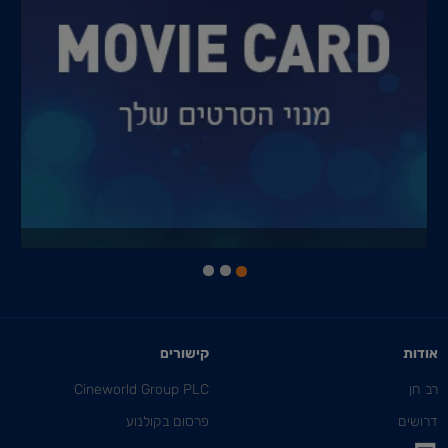
אודות
קישורים
רב חן
Cineworld Group PLC
דרושים
פרסום בקולנוע