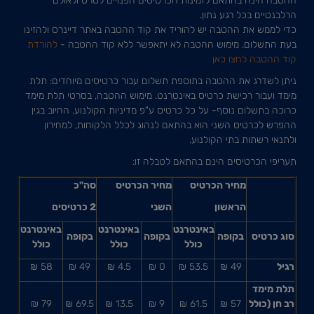
ההטבה הינה בהתאם לזמינות הכרטיסים הפנויים לסרט ולאולם
הרלבנטיים בכל רגע נתון.
כדי לממש את ההטבה יש להוריד את קוד ההטבה באתר דיינרס ולהזינו
בעת התשלום. מימוש ההטבה לא יתאפשר ללא קוד ההטבה -
להורדת
קוד ההטבה לחצו כאן
ניתן לשדרג את ההטבה בתוספת תשלום עבור כרטיסים מיוחדים: תלת
מימד ועבור רכישת כרטיס באינטרנט. מימוש ההטבה, בסרטי תלת מימד
כרוכה בתשלום נוסף- על כל כרטיס ע"פ מדיניות הקולנוע. החיוב בגין
ההפרש לכרטיס השני הוא בהתאם לנהוג לכלל הלקוחות, למחירון
ולתנאי רשתות בתי הקולנוע.
תעריפי הכרטיסים הינם בהתאם לטבלה זו:
מחיר הכרטיס
מחיר הכרטיס
סה"כ
הראשון
השני
2
כרטיסים
באינטרנט
באינטרנט
באינטרנט
סוג כרטיס
בקופה
בקופה
בקופה
כולל
כולל
כולל
רגיל
49 ₪
53.5 ₪
0 ₪
4.5 ₪
49 ₪
58 ₪
תלת מימד
רב חן (כולל
57 ₪
61.5 ₪
9 ₪
13.5 ₪
69.5 ₪
79 ₪