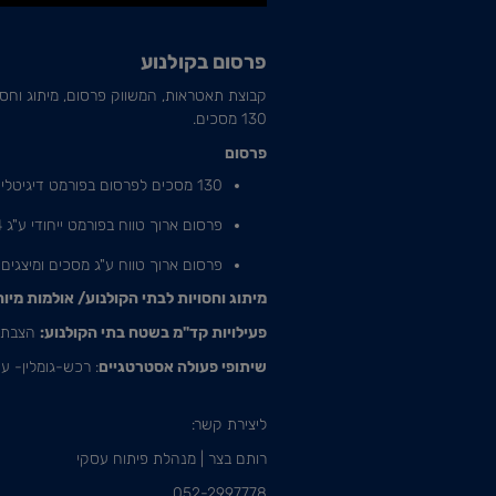
פרסום בקולנוע
130 מסכים.
פרסום
130 מסכים לפרסום בפורמט דיגיטלי מתקדם, כולל 3 מסכי IMAX.
פרסום ארוך טווח בפורמט ייחודי ע"ג 4 מסכי 4DX ב-4 מרכזי קולנוע.
פרסום ארוך טווח ע"ג מסכים ומיצגים
מיתוג וחסויות לבתי הקולנוע/ אולמות מיו
פעילויות קד"מ בשטח בתי הקולנוע:
הצבת מ
שיתופי פעולה אסטרטגיים
: רכש-גומלין- עם
ליצירת קשר:
רותם בצר | מנהלת פיתוח עסקי
052-2997778