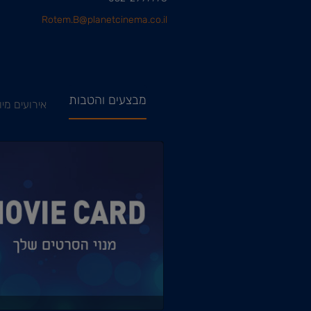
Rotem.B@planetcinema.co.il
מבצעים והטבות
אירועים מיו