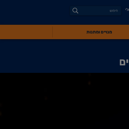
לי
מנויים ומתנות
ים