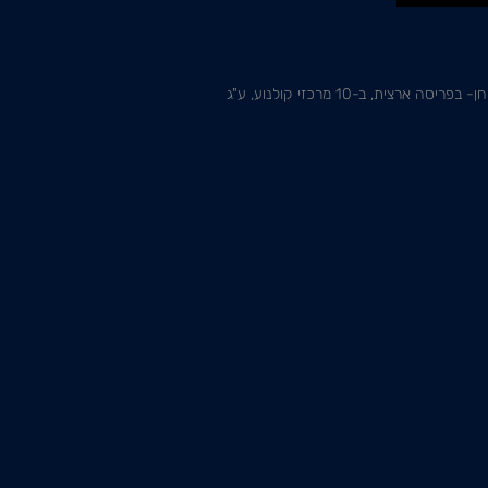
קבוצת תאטראות, המשווק פרסום, מיתוג וחסויות, פעילויות קד"מ ושיתופי פעולה בבתי הקולנוע של הקבוצה- רשתות פלאנט ורב חן- בפריסה ארצית, ב-10 מרכזי קולנוע, ע"ג